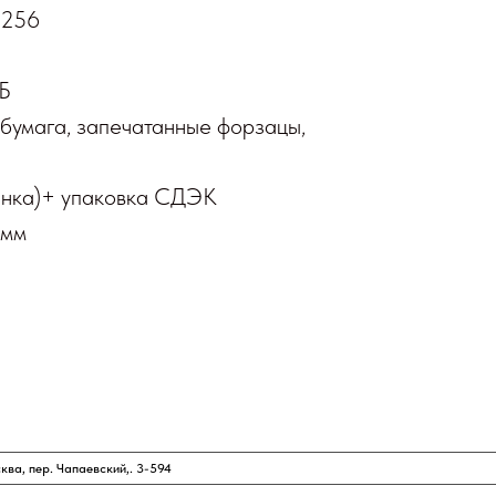
 256
7Б
бумага, запечатанные форзацы,
ленка)+ упаковка СДЭК
 мм
, пер. Чапаевский,. 3-594