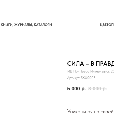
КНИГИ, ЖУРНАЛЫ, КАТАЛОГИ
ЦВЕТО
СИЛА – В ПРАВД
ИД ПриПресс Интернэшнл, 2
Артикул:
SKU0005
5 000
р.
3 000
р.
Уникальная по своей