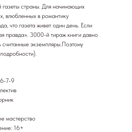
й газеты страны. Для начинающих
ех, влюбленных в романтику
а, что газета живет один день. Если
я правда». 3000-й тираж книги давно
ь считанные экземпляры.Поэтому
 подробности).
6-7-9
ллектив
орник
ое мастерство
ение: 16+