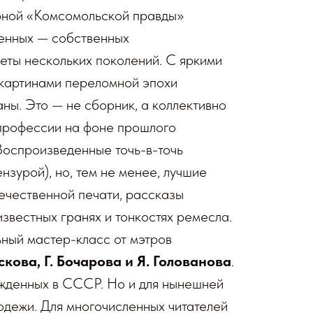
рной «Комсомольской правды»
бенных — собственных
еты нескольких поколений. С яркими
 картинами переломной эпохи
аны. Это — не сборник, а коллективно
профессии на фоне прошлого
Воспроизведенные точь-в-точь
ензурой), но, тем не менее, лучшие
течественной печати, рассказы
известных гранях и тонкостях ремесла.
ный мастер-класс от мэтров
скова, Г. Бочарова и Я. Голованова
.
ожденных в СССР. Но и для нынешней
дежи. Для многочисленных читателей